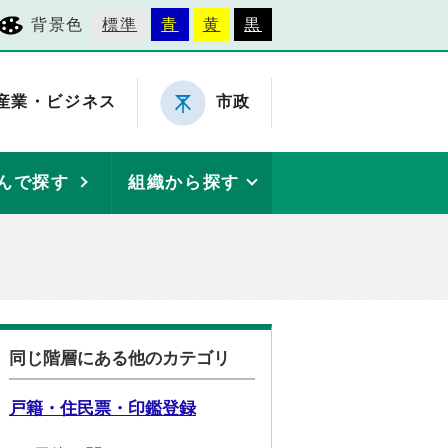
背景色
標準
青
黄
黒
産業・ビジネス
市政
んで探す
組織から探す
同じ階層にある他のカテゴリ
戸籍・住民票・印鑑登録