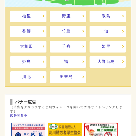
柏里
野里
歌島
香簑
竹島
佃
大和田
千舟
姫里
姫島
福
大野百島
川北
出来島
バナー広告
（広告をクリックすると別ウィンドウを開いて外部サイトへリンクしま
す）
広告募集中