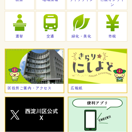
ン
選挙
交通
緑化・美化
市税
区役所ご案内・アクセス
広報紙