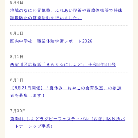
8月4日
地域のなにわ元気塾、ふれあい喫茶や百歳体操等で特殊
詐欺防止の啓発活動を行いました。
8月1日
区内中学校 職業体験学習レポート2026
8月1日
西淀川区広報紙「きらり☆にしよど」 令和8年8月号
8月1日
【8月21日開催】「夏休み おやこの食育教室」の参加
者を募集します！
7月30日
第3回にしよどラグビーフェスティバル（西淀川区役所パ
ートナーシップ事業）