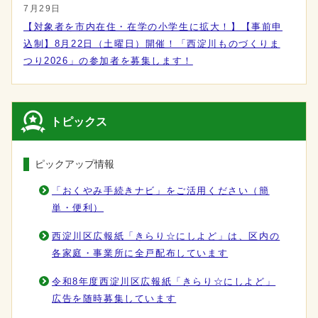
7月29日
【対象者を市内在住・在学の小学生に拡大！】【事前申
込制】8月22日（土曜日）開催！「西淀川ものづくりま
つり2026」の参加者を募集します！
トピックス
ピックアップ情報
「おくやみ手続きナビ」をご活用ください（簡
単・便利）
西淀川区広報紙「きらり☆にしよど」は、区内の
各家庭・事業所に全戸配布しています
令和8年度西淀川区広報紙「きらり☆にしよど」
広告を随時募集しています