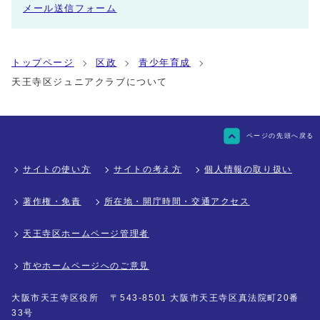
メール送信フォーム
トップページ
区政
青少年育成
天王寺区ジュニアクラブについて
ページの先頭へ戻る
サイトの使い方
サイトの考え方
個人情報の取り扱い
著作権・免責
所在地・開庁時間・交通アクセス
天王寺区ホームページ管理者
市やホームページへのご意見
大阪市天王寺区役所
〒543-8501 大阪市天王寺区真法院町20番
33号