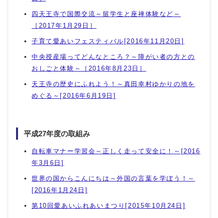
四天王寺で国際交流～留学生と座禅体験など～
［2017年1月29日］
子育て愛あいフェスティバル[2016年11月20日]
中央授産場ってどんなところ？～障がい者の方との
おしごと体験～［2016年8月23日］
天王寺の歴史にふれよう！～真田幸村ゆかりの地を
めぐる～[2016年6月19日]
平成27年度の取組み
自転車マナー学習会～正しく走って安全に！～[2016
年3月6日]
世界の国からこんにちは～外国の言葉を学ぼう！～
[2016年1月24日]
第10回愛あいふれあいまつり[2015年10月24日]