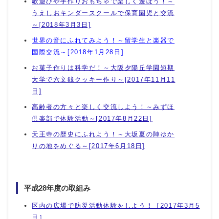
歌遊びや手作りおもちゃで楽しく遊ぼう！～
うえしおキンダースクールで保育園児と交流
～[2018年3月3日]
世界の音にふれてみよう！～留学生と楽器で
国際交流～[2018年1月28日]
お菓子作りは科学だ！～大阪夕陽丘学園短期
大学で六文銭クッキー作り～[2017年11月11
日]
高齢者の方々と楽しく交流しよう！～みずほ
倶楽部で体験活動～[2017年8月22日]
天王寺の歴史にふれよう！～大坂夏の陣ゆか
りの地をめぐる～[2017年6月18日]
平成28年度の取組み
区内の広場で防災活動体験をしよう！［2017年3月5
日］