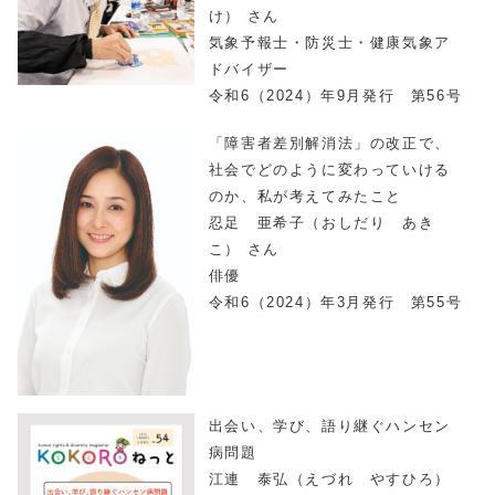
け） さん
気象予報士・防災士・健康気象ア
ドバイザー
令和6（2024）年9月発行 第56号
「障害者差別解消法」の改正で、
社会でどのように変わっていける
のか、私が考えてみたこと
忍足 亜希子（おしだり あき
こ） さん
俳優
令和6（2024）年3月発行 第55号
出会い、学び、語り継ぐハンセン
病問題
江連 泰弘（えづれ やすひろ）