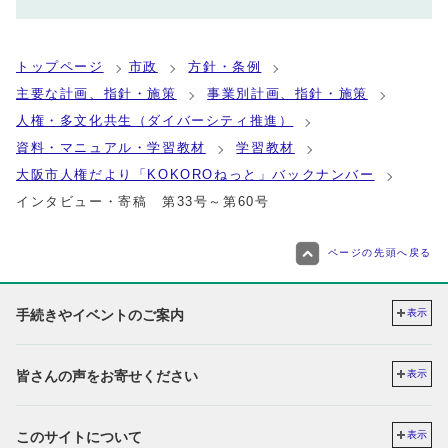
トップページ
市政
方針・条例
主要な計画、指針・施策
事業別計画、指針・施策
人権・多文化共生（ダイバーシティ推進）
資料・マニュアル・学習教材
学習教材
大阪市人権だより「KOKOROねっと」バックナンバー
インタビュー・寄稿 第33号～第60号
ページの先頭へ戻る
手続きやイベントのご案内
表示
皆さんの声をお寄せください
表示
このサイトについて
表示