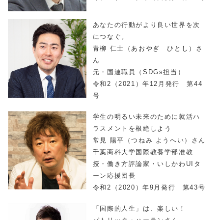
あなたの行動がより良い世界を次
につなぐ。
青柳 仁士（あおやぎ ひとし）さ
ん
元・国連職員（SDGs担当）
令和2（2021）年12月発行 第44
号
学生の明るい未来のために就活ハ
ラスメントを根絶しよう
常見 陽平（つねみ ようへい）さん
千葉商科大学国際教養学部准教
授・働き方評論家・いしかわUIタ
ーン応援団長
令和2（2020）年9月発行 第43号
「国際的人生」は、楽しい！