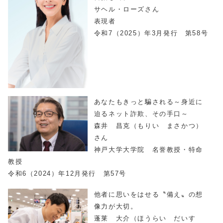
サヘル・ローズさん
表現者
令和7（2025）年3月発行 第58号
あなたもきっと騙される～身近に
迫るネット詐欺、その手口～
森井 昌克（もりい まさかつ）
さん
神戸大学大学院 名誉教授・特命
教授
令和6（2024）年12月発行 第57号
他者に思いをはせる〝備え〟の想
像力が大切。
蓬莱 大介（ほうらい だいす