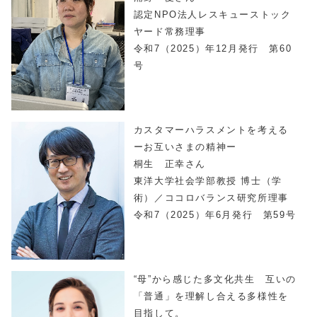
認定NPO法人レスキューストック
ヤード常務理事
令和7（2025）年12月発行 第60
号
カスタマーハラスメントを考える
ーお互いさまの精神ー
桐生 正幸さん
東洋大学社会学部教授 博士（学
術）／ココロバランス研究所理事
令和7（2025）年6月発行 第59号
“母”から感じた多文化共生 互いの
「普通」を理解し合える多様性を
目指して。