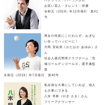
パトリック・ハーランさん
お笑い芸人・タレント・俳優
令和元（2019）年12月発行 第41
号
男女の性差にこだわらず、おぎな
い合ってハッピーに！
片岡 安祐美（かたおか あゆみ）さ
ん
社会人硬式野球クラブチーム「茨
城ゴールデンゴールズ」選手兼監
督
令和元（2019）年7月発行 第40号
私自身を大事にしていれば、他人
も大事にできる
八木 早希（やぎ さき）さん
フリーアナウンサー