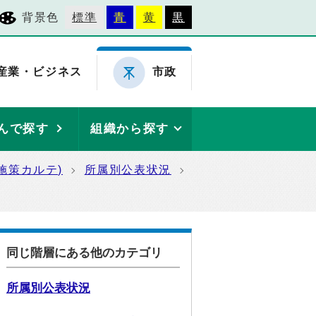
背景色
標準
青
黄
黒
産業・ビジネス
市政
んで探す
組織から探す
施策カルテ)
所属別公表状況
同じ階層にある他のカテゴリ
所属別公表状況