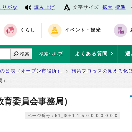
ふりがな
読み上げ
文字サイズ
拡大
標準
くらし
イベント・観光
よくある質問
選
検索
検索ヘルプ
報の公表（オープン市役所）
施策プロセスの見える化(
局）
教育委員会事務局）
ページ番号：51_3061-1-5-0-0-0-0-0-0-0