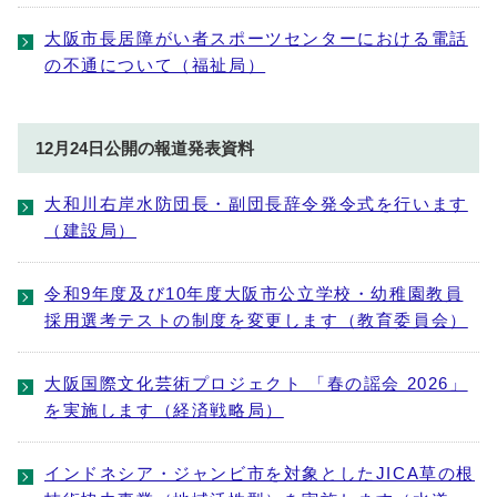
大阪市長居障がい者スポーツセンターにおける電話
の不通について（福祉局）
12月24日公開の報道発表資料
大和川右岸水防団長・副団長辞令発令式を行います
（建設局）
令和9年度及び10年度大阪市公立学校・幼稚園教員
採用選考テストの制度を変更します（教育委員会）
大阪国際文化芸術プロジェクト 「春の謡会 2026」
を実施します（経済戦略局）
インドネシア・ジャンビ市を対象としたJICA草の根