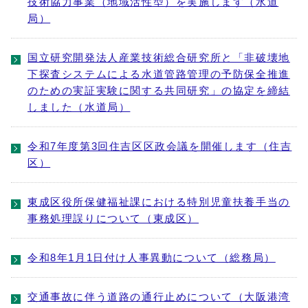
技術協力事業（地域活性型）を実施します（水道
局）
国立研究開発法人産業技術総合研究所と「非破壊地
下探査システムによる水道管路管理の予防保全推進
のための実証実験に関する共同研究」の協定を締結
しました（水道局）
令和7年度第3回住吉区区政会議を開催します（住吉
区）
東成区役所保健福祉課における特別児童扶養手当の
事務処理誤りについて（東成区）
令和8年1月1日付け人事異動について（総務局）
交通事故に伴う道路の通行止めについて（大阪港湾