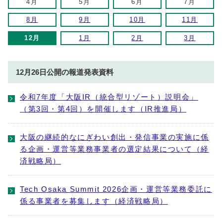
4月
5月
6月
7月
8月
9月
10月
11月
12月
1月
2月
3月
12月26日公開の報道発表資料
令和7年度「大阪IR（統合型リゾート）説明会」
（第3回・第4回）を開催します（IR推進局）
大阪の継続的なにぎわい創出・発信事業の実施に係
る企画・運営等業務事業者の選定結果について（経
済戦略局）
Tech Osaka Summit 2026企画・運営等業務委託に
係る事業者を募集します（経済戦略局）