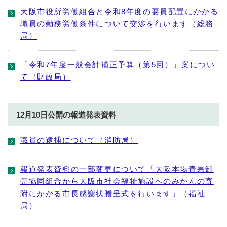
大阪市役所労働組合と令和8年度の要員配置にかかる
職員の勤務労働条件について交渉を行います（総務
局）
「令和7年度一般会計補正予算（第5回）」案につい
て（財政局）
12月10日公開の報道発表資料
職員の逮捕について（消防局）
報道発表資料の一部変更について「大阪本場青果卸
売協同組合から大阪市社会福祉施設へのみかんの寄
附にかかる市長感謝状贈呈式を行います」（福祉
局）