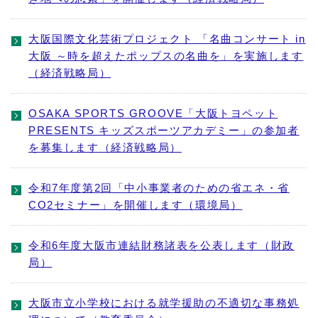
大阪国際文化芸術プロジェクト 「名曲コンサート in
大阪 ～時を超えたポップスの名曲を」を実施します
（経済戦略局）
OSAKA SPORTS GROOVE「大阪トヨペット
PRESENTS キッズスポーツアカデミー」の参加者
を募集します（経済戦略局）
令和7年度第2回「中小事業者のための省エネ・省
CO2セミナー」を開催します（環境局）
令和6年度大阪市連結財務諸表を公表します（財政
局）
大阪市立小学校における就学援助の不適切な事務処