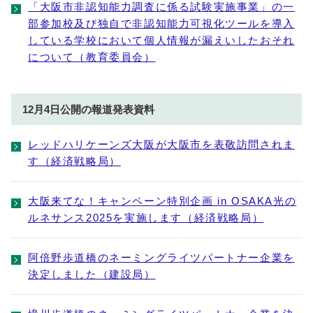
「大阪市非認知能力調査に係る試験実施事業」の一
部参加校及び独自で非認知能力可視化ツールを導入
している学校において個人情報が漏えいしたおそれ
について（教育委員会）
12月4日公開の報道発表資料
レッドハリケーンズ大阪が大阪市を表敬訪問されま
す（経済戦略局）
大阪来てな！キャンペーン特別企画 in OSAKA光の
ルネサンス2025を実施します（経済戦略局）
阿倍野歩道橋のネーミングライツパートナー企業を
決定しました（建設局）