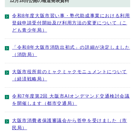
12月18日公開の報道発表資料
令和8年度大阪市習い事・塾代助成事業における利用
登録申請受付開始及び利用方法の変更について（こ
ども青少年局）
「令和8年大阪市消防出初式」の詳細が決定しました
（消防局）
大阪市役所前のミャクミャクモニュメントについて
（経済戦略局）
令和7年度第2回 大阪市AIオンデマンド交通検討会議
を開催します（都市交通局）
大阪市消費者保護審議会から答申を受けました（市
民局）