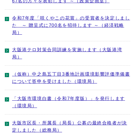
67名の方々を表彰します ～（政策企画室）
令和7年度「咲くやこの花賞」の受賞者を決定しまし
た ～ 贈呈式に700名を招待します ～（経済戦略
局）
大阪港テロ対策合同訓練を実施します（大阪港湾
局）
（仮称）中之島五丁目3番地計画環境影響評価準備書
について答申を受けました（環境局）
「大阪市環境白書（令和7年度版）」を発行します
（環境局）
大阪市区長・所属長（局長）公募の最終合格者が決
定しました（総務局）