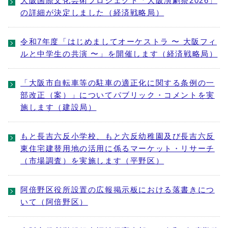
大阪国際文化芸術プロジェクト「大阪演劇祭2026」
の詳細が決定しました（経済戦略局）
令和7年度「はじめましてオーケストラ 〜 大阪フィ
ルと中学生の共演 〜」を開催します（経済戦略局）
「大阪市自転車等の駐車の適正化に関する条例の一
部改正（案）」についてパブリック・コメントを実
施します（建設局）
もと長吉六反小学校、もと六反幼稚園及び長吉六反
東住宅建替用地の活用に係るマーケット・リサーチ
（市場調査）を実施します（平野区）
阿倍野区役所設置の広報掲示板における落書きにつ
いて（阿倍野区）