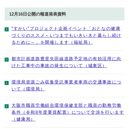
12月16日公開の報道発表資料
“すかい”プロジェクト企画イベント「おとなの健康
づくりのススメ～いつまでもいきいきと暮らし続け
るために～」を開催します（福祉局）
都市計画道路豊里矢田線道路予定地の有効活用に向
けた工事中の事故の発生について（城東区）
環境局資源ごみ収集受託事業者車両の交通事故につ
いて（環境局）
大阪市職員労働組合環境保健支部と職員の勤務労働
条件（令和8年度要員配置）について交渉を行います
（健康局）