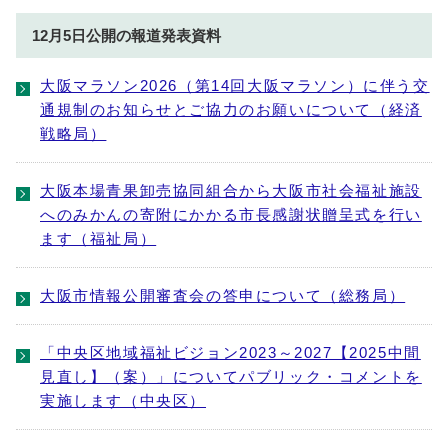
12月5日公開の報道発表資料
大阪マラソン2026（第14回大阪マラソン）に伴う交
通規制のお知らせとご協力のお願いについて（経済
戦略局）
大阪本場青果卸売協同組合から大阪市社会福祉施設
へのみかんの寄附にかかる市長感謝状贈呈式を行い
ます（福祉局）
大阪市情報公開審査会の答申について（総務局）
「中央区地域福祉ビジョン2023～2027【2025中間
見直し】（案）」についてパブリック・コメントを
実施します（中央区）