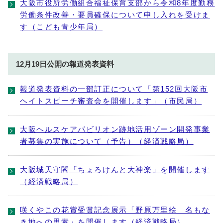
大阪市役所労働組合福祉保育支部から令和8年度勤務
労働条件改善・要員確保について申し入れを受けま
す（こども青少年局）
12月19日公開の報道発表資料
報道発表資料の一部訂正について「第152回大阪市
ヘイトスピーチ審査会を開催します」（市民局）
大阪ヘルスケアパビリオン跡地活用ゾーン開発事業
者募集の実施について（予告）（経済戦略局）
大阪城天守閣「ちょろけんと大神楽」を開催します
（経済戦略局）
咲くやこの花賞受賞記念展示「野原万里絵 名もな
き地への思索」を開催します（経済戦略局）