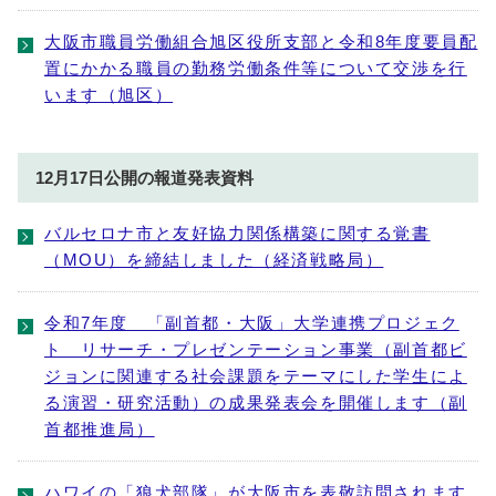
大阪市職員労働組合旭区役所支部と令和8年度要員配
置にかかる職員の勤務労働条件等について交渉を行
います（旭区）
12月17日公開の報道発表資料
バルセロナ市と友好協力関係構築に関する覚書
（MOU）を締結しました（経済戦略局）
令和7年度 「副首都・大阪」大学連携プロジェク
ト リサーチ・プレゼンテーション事業（副首都ビ
ジョンに関連する社会課題をテーマにした学生によ
る演習・研究活動）の成果発表会を開催します（副
首都推進局）
ハワイの「狼犬部隊」が大阪市を表敬訪問されます