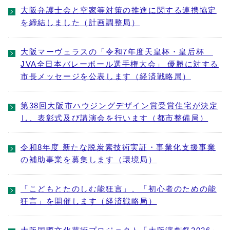
大阪弁護士会と空家等対策の推進に関する連携協定
を締結しました（計画調整局）
大阪マーヴェラスの「令和7年度天皇杯・皇后杯
JVA全日本バレーボール選手権大会」 優勝に対する
市長メッセージを公表します（経済戦略局）
第38回大阪市ハウジングデザイン賞受賞住宅が決定
し、表彰式及び講演会を行います（都市整備局）
令和8年度 新たな脱炭素技術実証・事業化支援事業
の補助事業を募集します（環境局）
「こどもとたのしむ能狂言」、「初心者のための能
狂言」を開催します（経済戦略局）