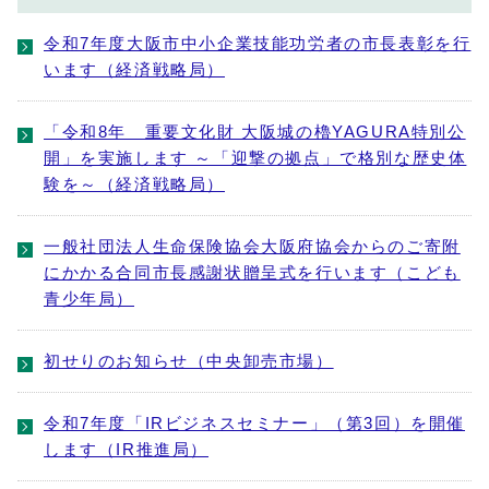
令和7年度大阪市中小企業技能功労者の市長表彰を行
います（経済戦略局）
「令和8年 重要文化財 大阪城の櫓YAGURA特別公
開」を実施します ～「迎撃の拠点」で格別な歴史体
験を～（経済戦略局）
一般社団法人生命保険協会大阪府協会からのご寄附
にかかる合同市長感謝状贈呈式を行います（こども
青少年局）
初せりのお知らせ（中央卸売市場）
令和7年度「IRビジネスセミナー」（第3回）を開催
します（IR推進局）