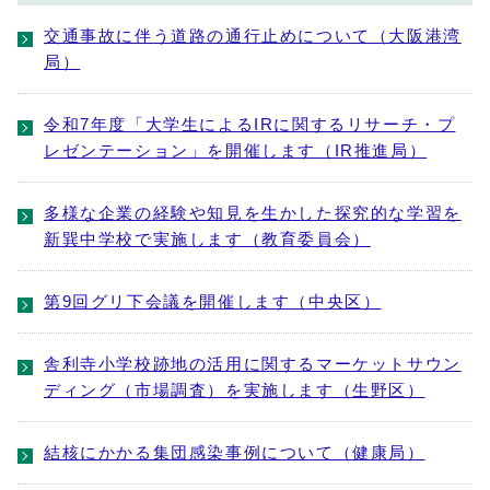
交通事故に伴う道路の通行止めについて（大阪港湾
局）
令和7年度「大学生によるIRに関するリサーチ・プ
レゼンテーション」を開催します（IR推進局）
多様な企業の経験や知見を生かした探究的な学習を
新巽中学校で実施します（教育委員会）
第9回グリ下会議を開催します（中央区）
舎利寺小学校跡地の活用に関するマーケットサウン
ディング（市場調査）を実施します（生野区）
結核にかかる集団感染事例について（健康局）