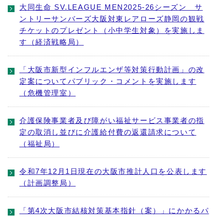
大同生命 SV.LEAGUE MEN2025-26シーズン サ
ントリーサンバーズ大阪対東レアローズ静岡の観戦
チケットのプレゼント（小中学生対象）を実施しま
す（経済戦略局）
「大阪市新型インフルエンザ等対策行動計画」の改
定案についてパブリック・コメントを実施します
（危機管理室）
介護保険事業者及び障がい福祉サービス事業者の指
定の取消し並びに介護給付費の返還請求について
（福祉局）
令和7年12月1日現在の大阪市推計人口を公表します
（計画調整局）
「第4次大阪市結核対策基本指針（案）」にかかるパ