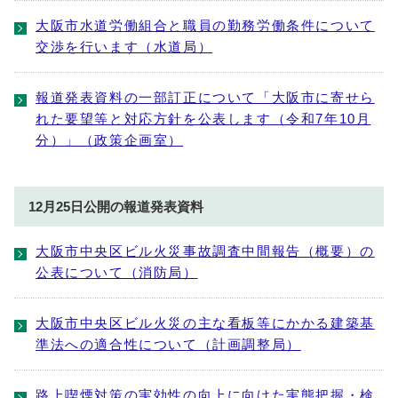
大阪市水道労働組合と職員の勤務労働条件について
交渉を行います（水道局）
報道発表資料の一部訂正について「大阪市に寄せら
れた要望等と対応方針を公表します（令和7年10月
分）」（政策企画室）
12月25日公開の報道発表資料
大阪市中央区ビル火災事故調査中間報告（概要）の
公表について（消防局）
大阪市中央区ビル火災の主な看板等にかかる建築基
準法への適合性について（計画調整局）
路上喫煙対策の実効性の向上に向けた実態把握・検