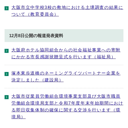
大阪市立中学校3校の敷地における土壌調査の結果に
ついて（教育委員会）
12月8日公開の報道発表資料
大阪府ホテル協同組合からの社会福祉事業への寄附
にかかる市長感謝状贈呈式を行います（福祉局）
塚本東歩道橋のネーミングライツパートナー企業を
決定しました（建設局）
大阪市従業員労働組合環境事業支部及び大阪市職員
労働組合環境局支部と令和7年度年末年始期間におけ
る即日収集体制の確保に関する交渉を行います（環
境局）