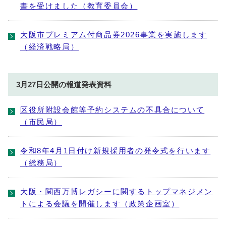
書を受けました（教育委員会）
大阪市プレミアム付商品券2026事業を実施します
（経済戦略局）
3月27日公開の報道発表資料
区役所附設会館等予約システムの不具合について
（市民局）
令和8年4月1日付け新規採用者の発令式を行います
（総務局）
大阪・関西万博レガシーに関するトップマネジメン
トによる会議を開催します（政策企画室）