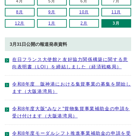
4月
5月
6月
7月
8月
9月
10月
11月
12月
1月
2月
3月
3月31日公開の報道発表資料
在日フランス大使館と友好協力関係構築に関する意
向表明書（LOI）を締結しました（経済戦略局）
令和8年度 阪神港における集貨事業の募集を開始し
ます（大阪港湾局）
令和8年度大阪“みなと”貨物集貨事業補助金の申請を
受け付けます（大阪港湾局）
令和8年度モーダルシフト推進事業補助金の申請を受