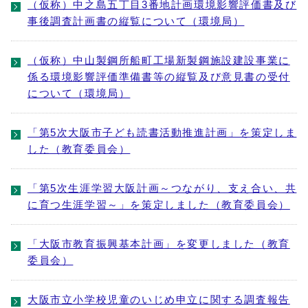
（仮称）中之島五丁目3番地計画環境影響評価書及び
事後調査計画書の縦覧について（環境局）
（仮称）中山製鋼所船町工場新製鋼施設建設事業に
係る環境影響評価準備書等の縦覧及び意見書の受付
について（環境局）
「第5次大阪市子ども読書活動推進計画」を策定しま
した（教育委員会）
「第5次生涯学習大阪計画～つながり、支え合い、共
に育つ生涯学習～」を策定しました（教育委員会）
「大阪市教育振興基本計画」を変更しました（教育
委員会）
大阪市立小学校児童のいじめ申立に関する調査報告