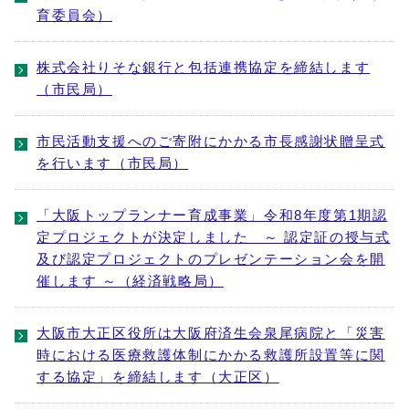
育委員会）
株式会社りそな銀行と包括連携協定を締結します
（市民局）
市民活動支援へのご寄附にかかる市長感謝状贈呈式
を行います（市民局）
「大阪トップランナー育成事業」令和8年度第1期認
定プロジェクトが決定しました ～ 認定証の授与式
及び認定プロジェクトのプレゼンテーション会を開
催します ～（経済戦略局）
大阪市大正区役所は大阪府済生会泉尾病院と「災害
時における医療救護体制にかかる救護所設置等に関
する協定」を締結します（大正区）