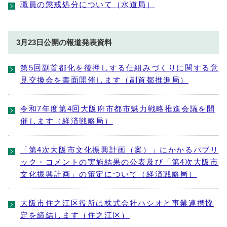
職員の懲戒処分について（水道局）
3月23日公開の報道発表資料
第5回副首都化を後押しする仕組みづくりに関する意
見交換会を書面開催します（副首都推進局）
令和7年度第4回大阪府市都市魅力戦略推進会議を開
催します（経済戦略局）
「第4次大阪市文化振興計画（案）」にかかるパブリ
ック・コメントの実施結果の公表及び「第4次大阪市
文化振興計画」の策定について（経済戦略局）
大阪市住之江区役所は株式会社ハシオと事業連携協
定を締結します（住之江区）