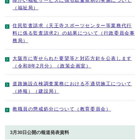
障がい福祉サービスに係る総量規制の実施について
（福祉局）
住民監査請求（天王寺スポーツセンター等業務代行
料に係る監査請求2）の結果について（行政委員会事
務局）
大阪市に寄せられた要望等と対応方針を公表します
（令和8年2月分）（政策企画室）
道路施設点検調査業務における不適切施工について
（終報）（建設局）
教職員の懲戒処分について（教育委員会）
3月30日公開の報道発表資料