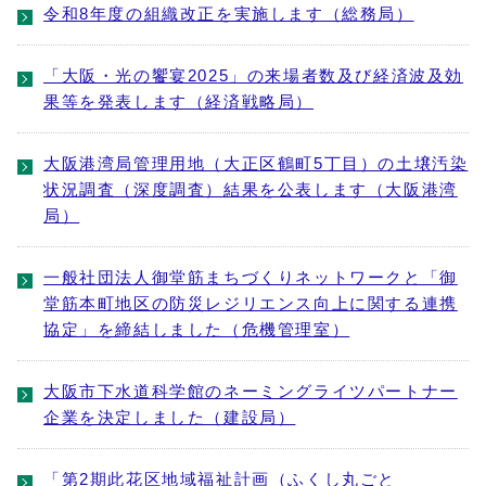
令和8年度の組織改正を実施します（総務局）
「大阪・光の饗宴2025」の来場者数及び経済波及効
果等を発表します（経済戦略局）
大阪港湾局管理用地（大正区鶴町5丁目）の土壌汚染
状況調査（深度調査）結果を公表します（大阪港湾
局）
一般社団法人御堂筋まちづくりネットワークと「御
堂筋本町地区の防災レジリエンス向上に関する連携
協定」を締結しました（危機管理室）
大阪市下水道科学館のネーミングライツパートナー
企業を決定しました（建設局）
「第2期此花区地域福祉計画（ふくし丸ごと