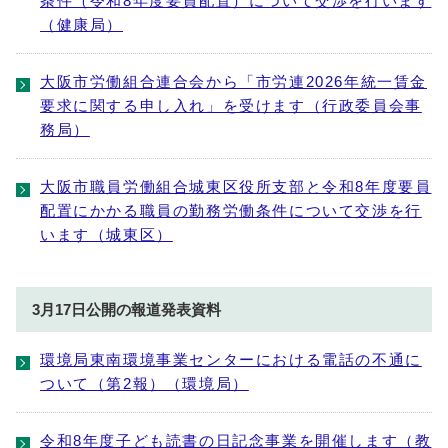
条件（令和8年度要員配置）について交渉を行います
（健康局）
大阪市労働組合連合会から「市労連2026年統一賃金
要求に関する申し入れ」を受けます（行政委員会事
務局）
大阪市職員労働組合城東区役所支部と令和8年度要員
配置にかかる職員の勤務労働条件について交渉を行
います（城東区）
3月17日公開の報道発表資料
環境局東南環境事業センターにおける電話の不通に
ついて（第2報）（環境局）
令和8年度子ども読書の日記念事業を開催します（教