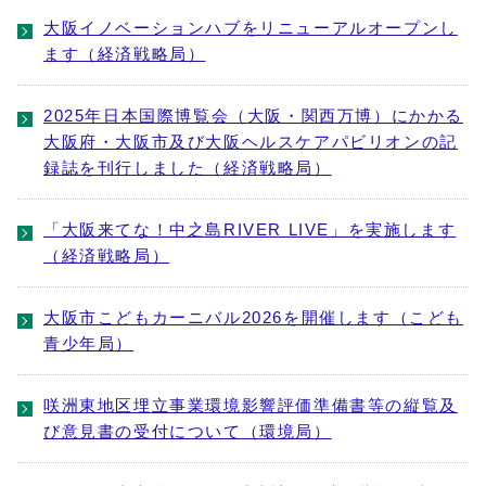
大阪イノベーションハブをリニューアルオープンし
ます（経済戦略局）
2025年日本国際博覧会（大阪・関西万博）にかかる
大阪府・大阪市及び大阪ヘルスケアパビリオンの記
録誌を刊行しました（経済戦略局）
「大阪来てな！中之島RIVER LIVE」を実施します
（経済戦略局）
大阪市こどもカーニバル2026を開催します（こども
青少年局）
咲洲東地区埋立事業環境影響評価準備書等の縦覧及
び意見書の受付について（環境局）