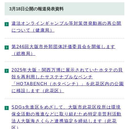
3月18日公開の報道発表資料
違法オンラインギャンブル等対策啓発動画の再公開
について（健康局）
第246回大阪市外郭団体評価委員会を開催します
（総務局）
2025年大阪・関西万博に展示されていたホタテの貝
殻を再利用したサステナブルなベンチ
「HOTABENCH（ホタベンチ）」を此花区内の公園
に移設します（此花区）
SDGs先進区をめざして、大阪市此花区役所は環境
保全活動の推進などに取り組むため特定非営利活動
法人大阪海さくらと連携協定を締結します（此花
区）