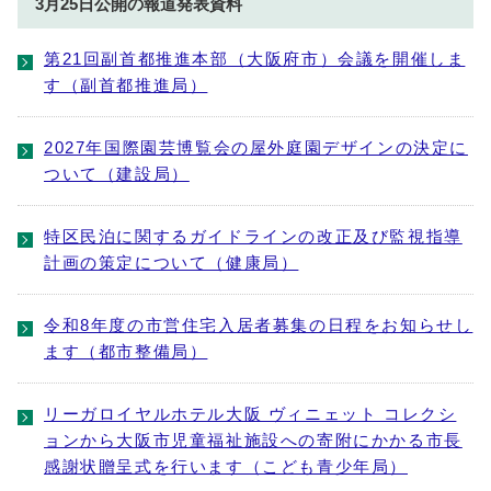
3月25日公開の報道発表資料
第21回副首都推進本部（大阪府市）会議を開催しま
す（副首都推進局）
2027年国際園芸博覧会の屋外庭園デザインの決定に
ついて（建設局）
特区民泊に関するガイドラインの改正及び監視指導
計画の策定について（健康局）
令和8年度の市営住宅入居者募集の日程をお知らせし
ます（都市整備局）
リーガロイヤルホテル大阪 ヴィニェット コレクシ
ョンから大阪市児童福祉施設への寄附にかかる市長
感謝状贈呈式を行います（こども青少年局）