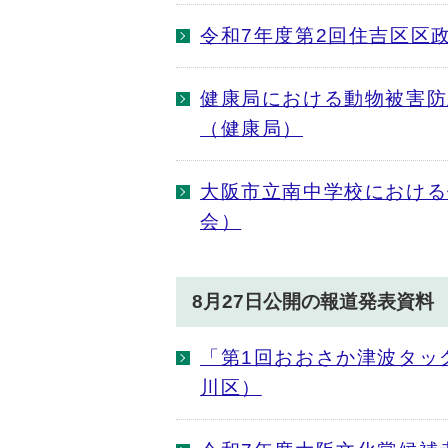
令和7年度第2回住吉区区
健康局における動物被害防
（健康局）
大阪市立南中学校における
会）
8月27日公開の報道発表資料
「第1回おおさか津波タッ
川区）