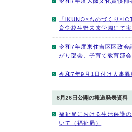
令和7年度大阪文化賞候補
「IKUNO×ものづくり×
育学校生野未来学園にて実
令和7年度東住吉区区政会
がり部会、子育て教育部会
令和7年9月1日付け人事
8月26日公開の報道発表資料
福祉局における生活保護の
いて（福祉局）