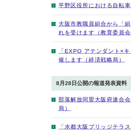
平野区役所における自転車
大阪市教職員組合から「組
れを受けます（教育委員会
「EXPO アテンダント×
催します（経済戦略局）
8月28日公開の報道発表資料
部落解放同盟大阪府連合会
局）
「水都大阪ブリッジテラス