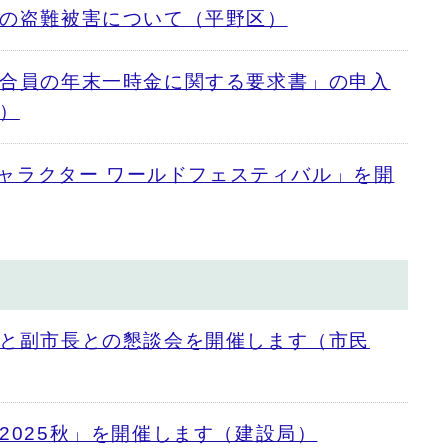
の盗難被害について（平野区）
合員の年末一時金に関する要求書」の申入
）
キャラクター ワールドフェスティバル」を開
と副市長との懇談会を開催します（市民
2025秋」を開催します（建設局）