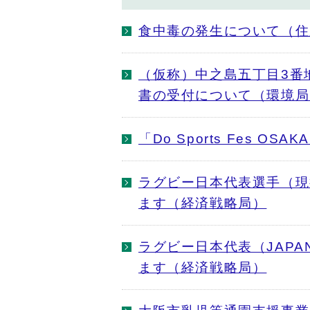
食中毒の発生について（住
（仮称）中之島五丁目3番
書の受付について（環境局
「Do Sports Fes O
ラグビー日本代表選手（現
ます（経済戦略局）
ラグビー日本代表（JAPA
ます（経済戦略局）