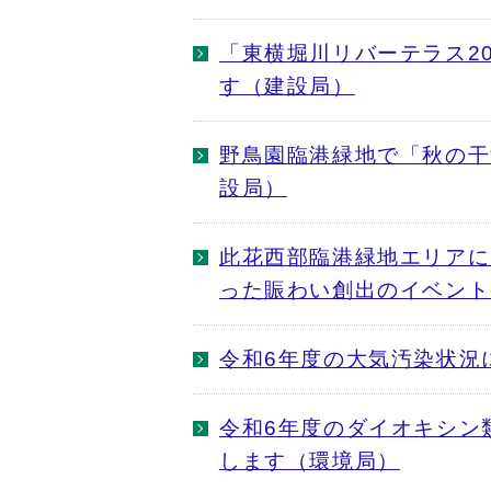
「東横堀川リバーテラス2
す（建設局）
野鳥園臨港緑地で「秋の干
設局）
此花西部臨港緑地エリアに
った賑わい創出のイベント
令和6年度の大気汚染状況
令和6年度のダイオキシン
します（環境局）