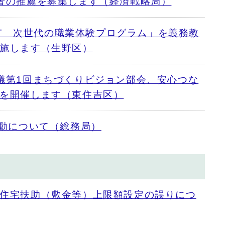
者の推薦を募集します（経済戦略局）
ICT 次世代の職業体験プログラム」を義務教
施します（生野区）
議第1回まちづくりビジョン部会、安心つな
を開催します（東住吉区）
異動について（総務局）
住宅扶助（敷金等）上限額設定の誤りにつ